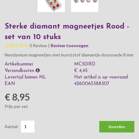
Sterke diamant magneetjes Rood -
set van 10 stuks
0
Review |
Review toevoegen
Neodymium magneetjes met kunststof diamantje doorsnede 8 mm
Artikelnummer
MC301RD
Verzendkosten
€ 4,45
Levertijd binnen NL
Het artikel is op voorraad
EAN
4260065388307
€ 8,95
Prijs per set
Aantal:
Bestellen