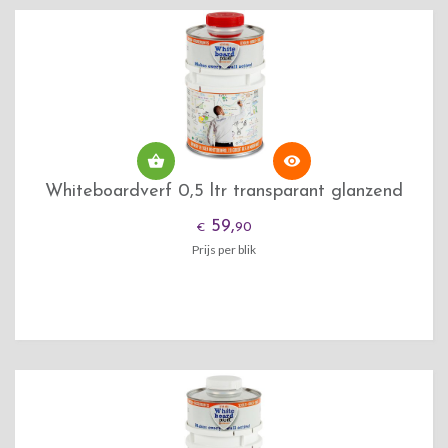


Whiteboardverf 0,5 ltr transparant glanzend
59,
90
€
Prijs per blik