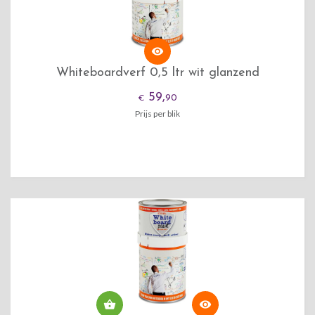

Whiteboardverf 0,5 ltr wit glanzend
59,
90
€
Prijs per blik

